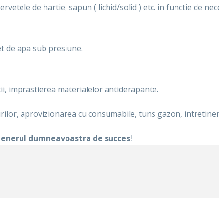
vetele de hartie, sapun ( lichid/solid ) etc. in functie de nec
jet de apa sub presiune.
ii, imprastierea materialelor antiderapante.
urilor, aprovizionarea cu consumabile, tuns gazon, intretinere
tenerul dumneavoastra de succes!