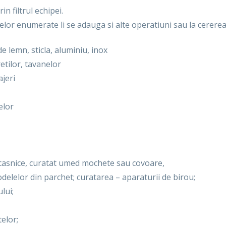
in filtrul echipei.
elor enumerate li se adauga si alte operatiuni sau la cererea
e lemn, sticla, aluminiu, inox
etilor, tavanelor
ajeri
elor
trocasnice, curatat umed mochete sau covoare,
delelor din parchet; curatarea – aparaturii de birou;
lui;
telor;