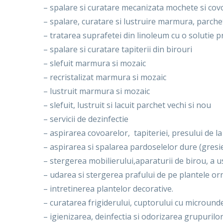
– spalare si curatare mecanizata mochete si cov
– spalare, curatare si lustruire marmura, parchet
– tratarea suprafetei din linoleum cu o solutie 
– spalare si curatare tapiterii din birouri
– slefuit marmura si mozaic
– recristalizat marmura si mozaic
– lustruit marmura si mozaic
– slefuit, lustruit si lacuit parchet vechi si nou
– servicii de dezinfectie
– aspirarea covoarelor, tapiteriei, presului de la
– aspirarea si spalarea pardoselelor dure (gres
– stergerea mobilierului,aparaturii de birou, a u
– udarea si stergerea prafului de pe plantele o
– intretinerea plantelor decorative.
– curatarea frigiderului, cuptorului cu microunde
– igienizarea, deinfectia si odorizarea grupurilo