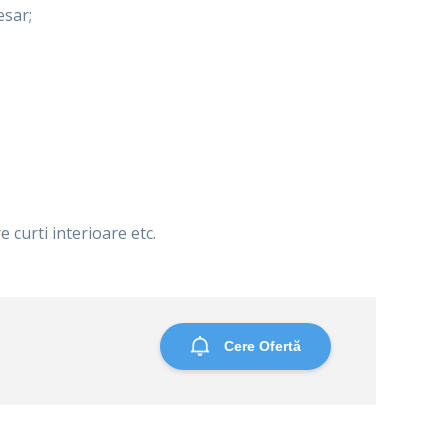
esar;
 curti interioare etc.
Cere Ofertă