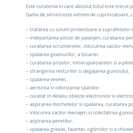
Este curatenia in care absolut totul este trecut pr
Gama de servicii este extrem de cuprinzatoare, c
– tratarea cu solutii protectoare a suprafetelor d
– indepartarea pinzei de paianjen, curatarea per
– curatarea scrumierelor, inlocuirea sacilor men
– spalarea geamurilor, a tocariei
– curatarea prizelor, intrerupatoarelor si a plint
– strangerea resturilor si degajarea gunoiului;
– spalarea veselei,
– aerisirea si odorizarea spatiilor.
– curatat in detaliu obiecte electronice si elec
– aspirarea mochetelor si spalarea, curatarea po
– inlocurea sacilor menajeri si colectatrea gunoiu
– aspirarea peretilor;
– spalarea gresiei, faiantei, oglinzilor si a chiuve