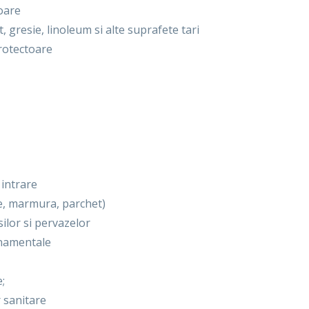
oare
, gresie, linoleum si alte suprafete tari
protectoare
 intrare
ie, marmura, parchet)
silor si pervazelor
rnamentale
;
r sanitare