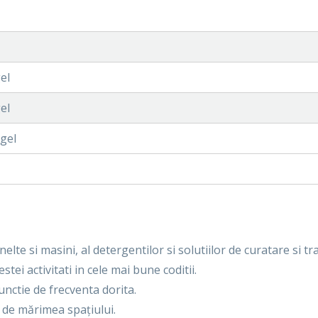
el
el
 gel
elte si masini, al detergentilor si solutiilor de curatare si 
i activitati in cele mai bune coditii.
functie de frecventa dorita.
i de mărimea spațiului.