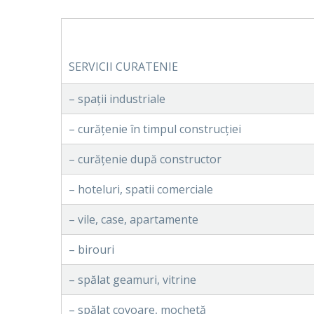
SERVICII CURATENIE
– spații industriale
– curățenie în timpul construcției
– curățenie după constructor
– hoteluri, spatii comerciale
– vile, case, apartamente
– birouri
– spălat geamuri, vitrine
– spălat covoare, mochetă