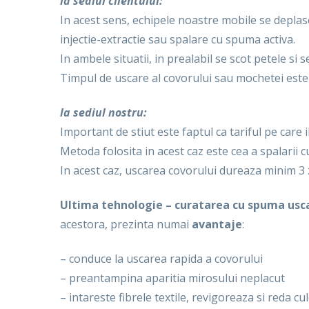
la sediul clientului:
In acest sens, echipele noastre mobile se deplase
injectie-extractie sau spalare cu spuma activa.
In ambele situatii, in prealabil se scot petele si s
Timpul de uscare al covorului sau mochetei este
la sediul nostru:
Important de stiut este faptul ca tariful pe care il
Metoda folosita in acest caz este cea a spalarii c
In acest caz, uscarea covorului dureaza minim 3 z
Ultima tehnologie – curatarea cu spuma usc
acestora, prezinta numai
avantaje
:
– conduce la uscarea rapida a covorului
– preantampina aparitia mirosului neplacut
– intareste fibrele textile, revigoreaza si reda culo