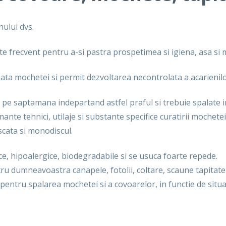
ului dvs.
e frecvent pentru a-si pastra prospetimea si igiena, asa si 
viata mochetei si permit dezvoltarea necontrolata a acarienilo
 pe saptamana indepartand astfel praful si trebuie spalate in
ante tehnici, utilaje si substante specifice curatirii mochete
scata si monodiscul.
e, hipoalergice, biodegradabile si se usuca foarte repede.
u dumneavoastra canapele, fotolii, coltare, scaune tapitate 
pentru spalarea mochetei si a covoarelor, in functie de situa