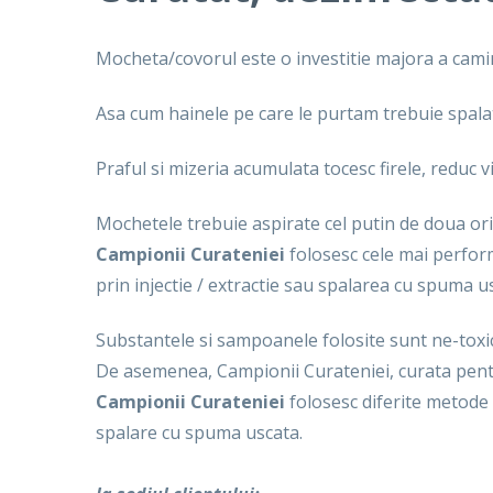
Mocheta/covorul este o investitie majora a camin
Asa cum hainele pe care le purtam trebuie spalat
Praful si mizeria acumulata tocesc firele, reduc 
Mochetele trebuie aspirate cel putin de doua ori
Campionii Curateniei
folosesc cele mai perform
prin injectie / extractie sau spalarea cu spuma u
Substantele si sampoanele folosite sunt ne-toxic
De asemenea, Campionii Curateniei, curata pentr
Campionii Curateniei
folosesc diferite metode 
spalare cu spuma uscata.