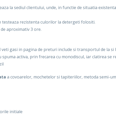
aza la sediul clientului, unde, in functie de situatia existen
e testeaza rezistenta culorilor la detergeti folositi.
 de aproximativ 3 ore.
 veti gasi in pagina de preturi include si transportul de la si l
u spuma activa, prin frecarea cu monodiscul, iar clatirea se r
il
ata
a covoarelor, mochetelor si tapiteriilor, metoda semi-
rile initiale